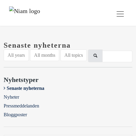
Senaste nyheterna
All years
All months
All topics
Nyhetstyper
Senaste nyheterna
Nyheter
Pressmeddelanden
Bloggposter