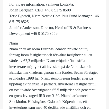
För vidare information, vänligen kontakta:
Johan Bergman, CEO +46 8 5175 8500
Terje Björsell, Niam Nordic Core Plus Fund Manager +46
8 5175 8525
Jennifer Andersson, Director, Head of IR & Business
Development +46 8 5175 8559
Niam
Niam är ett av norra Europas ledande private equity
företag inom fastigheter och förvaltar fastigheter till ett
värde av €3,3 miljarder. Niam erbjuder finansiella
investerare möjlighet att investera på de Nordiska och
Baltiska marknaderna genom sina fonder. Sedan företaget
grundades 1998 har Niam, genom egna fonder eller på
uppdrag av finansiella partners, investerat i fastigheter till
ett totalt värde överstigande €5.5 miljarder och genererat
en gross leveraged IRR om 31%. Niam har kontor i
Stockholm, Helsingfors, Oslo och Köpenhamn, ett
investeringsteam med 40 dedikerade anställda och ett