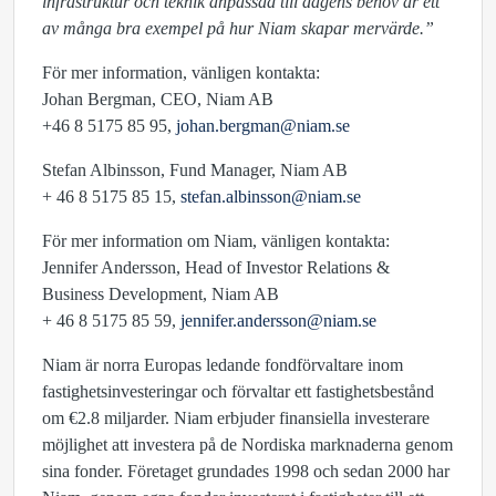
infrastruktur och teknik anpassad till dagens behov är ett
av många bra exempel på hur Niam skapar mervärde.”
För mer information, vänligen kontakta:
Johan Bergman, CEO, Niam AB
+46 8 5175 85 95,
johan.bergman@niam.se
Stefan Albinsson, Fund Manager, Niam AB
+ 46 8 5175 85 15,
stefan.albinsson@niam.se
För mer information om Niam, vänligen kontakta:
Jennifer Andersson, Head of Investor Relations &
Business Development, Niam AB
+ 46 8 5175 85 59,
jennifer.andersson@niam.se
Niam är norra Europas ledande fondförvaltare inom
fastighetsinvesteringar och förvaltar ett fastighetsbestånd
om €2.8 miljarder. Niam erbjuder finansiella investerare
möjlighet att investera på de Nordiska marknaderna genom
sina fonder. Företaget grundades 1998 och sedan 2000 har