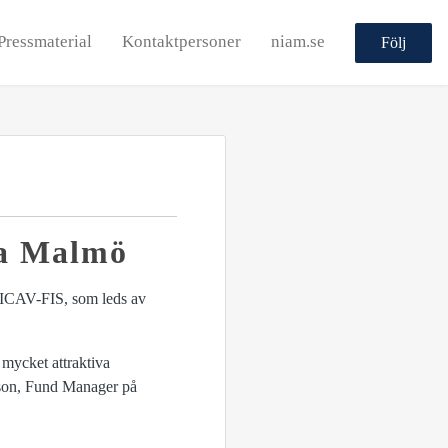
Pressmaterial
Kontaktpersoner
niam.se
Följ
la Malmö
SICAV-FIS, som leds av
 mycket attraktiva
nsson, Fund Manager på