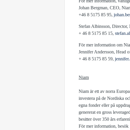
För mer information, vänlig
Johan Bergman, CEO, Ni
+46 8 5175 85 95,
johan.b
Stefan Albinsson, Director
+ 46 8 5175 85 15,
stefan.
För mer information om Nia
Jennifer Andersson, Head o
+ 46 8 5175 85 59,
jennife
Niam
Niam är ett av norra Europas
investera på de Nordiska o
egna fonder eller på uppdrag 
genererat en gross leverag
besitter över 350 års erfar
För mer information, besök