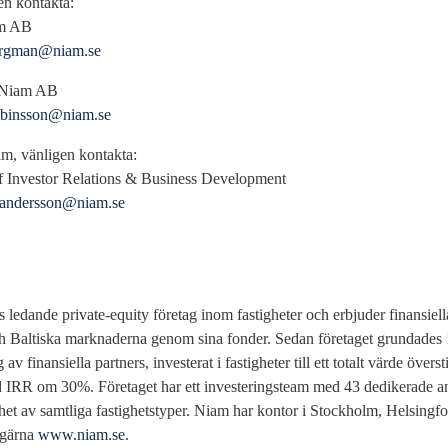
en kontakta:
am AB
ergman@niam.se
, Niam AB
albinsson@niam.se
m, vänligen kontakta:
f Investor Relations & Business Development
r.andersson@niam.se
 ledande private-equity företag inom fastigheter och erbjuder finansiella
ch Baltiska marknaderna genom sina fonder. Sedan företaget grundade
av finansiella partners, investerat i fastigheter till ett totalt värde över
ed IRR om 30%. Företaget har ett investeringsteam med 43 dedikerade 
enhet av samtliga fastighetstyper. Niam har kontor i Stockholm, Helsin
 gärna
www.niam.se
.