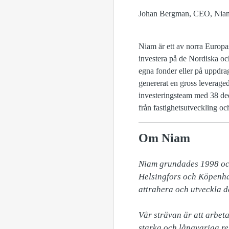
Johan Bergman, CEO, Nia
Niam är ett av norra Europas
investera på de Nordiska o
egna fonder eller på uppdrag 
genererat en gross leverag
investeringsteam med 38 ded
från fastighetsutveckling oc
Om Niam
Niam grundades 1998 och 
Helsingfors och Köpenham
attrahera och utveckla de
Vår strävan är att arbeta
starka och långvariga rel