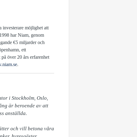
 investerare möjlighet att
s 1998 har Niam, genom
stigande €5 miljarder och
öpenhamn, ett
på över 20 års erfarenhet
.niam.se
.
or i Stockholm, Oslo, 
ng är beroende av att 
s anställda.

tter och vill betona våra 
ker, hyresgäster, 