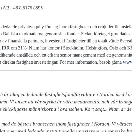
m AB +46 8 5175 8595
 ledande private-equity företag inom fastigheter och erbjuder finansiella
ch Baltiska marknaderna genom sina fonder. Sedan företaget grundade
av finansiella partners, investerat i fastigheter till ett totalt värde över
ed IRR om 31%. Niam har kontor i Stockholm, Helsingfors, Oslo och K
ikerade anställda och ett erkänt senior management med ett genomsnitt 
h direkta fastighetsinvesteringar. För mer information, besök gärna
www
är idag en ledande fastighetsfondförvaltare i Norden med kont
n. Vi anser att vår styrka är våra medarbetare och vår framgå
 skickligaste människorna i branschen. Kort sagt... Niam är des
 med de bästa i branschen inom fastigheter i Norden. Vi värdesä
ationer med ledande institutionella investerare, Europeiska ban