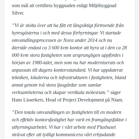
som mål att certifiera byggnaden enligt Miljöbyggnad
Silver.
”Vi är stolta över att ha fått ett långsiktigt förtroende från
hyresgästerna i och med dessa förhyrningar. Vi startade
omvandlingsprocessen av Nora under 2014 och nu
återstår endast ca 3 600 kvm kontor att hyra ut i den ca 28
000 kvm stora fastigheten som ursprungligen uppfördes i
början av 1980-talet, men som nu har moderniserats och
anpassats till dagens kontorsstandard. Vi har uppdaterat
tekniken, lokalerna och infrastrukturen i fastigheten, bland
annat genom två stora ljusgårdar som samlar
verksamheterna och skapar vertikala mötesrum.”
säger
Hans Lisserkers, Head of Project Development på Niam.
”Den totala omvandlingen av fastigheten till en modern
och effektiv kontorsfastighet har varit en framgångsfaktor i
uthyrningsarbetet. Vi har i vårt arbete med Plushuset
strävat efter att tydligt kommunicera vårt erbjudande