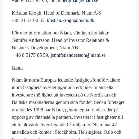
+46 8 5175 85 95,
johan.bergman@niam.se
Kristian Krogh, Head of Denmark, Niam A/S
+45 21 31 00 55,
kristian.krogh@niam.dk
För mer information om Niam, vänligen kontakta:
Jennifer Andersson, Head of Investor Relations &
Business Development, Niam AB
+ 46 8 5175 85 59,
jennifer.andersson@niam.se
Niam
Niam är norra Europas ledande fastighetsfondförvaltare
inom fastighetsinvesteringar och erbjuder finansiella
investerare möjlighet att investera på de Nordiska och
Baltiska marknaderna genom sina fonder. Sedan företaget
grundades 1998 har Niam, genom egna fonder eller på
uppdrag av finansiella partners, investerat i fastigheter till
ett totalt värde överstigande €7 miljarder. Niam har 47
anställda och kontor i Stockholm, Helsingfors, Oslo och