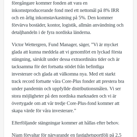
föregångare kommer fonden att vara en
inkomstproducerande fond med ett nettomål på 8% IRR
och en årlig inkomstavkastning på 5%. Den kommer
förvärva bostäder, kontor, logistik, allmän användning och
detaljhandeln i de fyra nordiska länderna.
Victor Wettergren, Fund Manager, säger, ”Vi är mycket
glada att kunna meddela att vi genomfört en lyckad första
stängning, särskilt under dessa extraordinära tider och är
tacksamma för det fortsatta stödet från befintliga
investerare och glada att välkomna nya. Med ett starkt
track record fortsatte våra Core-Plus fonder att prestera bra
under pandemin och uppfyllde distributionsmålen. Vi ser
stora möjligheter på den nordiska marknaden och vi är
övertygade om att vår tredje Core-Plus-fond kommer att
skapa värde för våra investerare.”
Efterföljande stängningar kommer att hållas efter behov.
Niam förvaltar för närvarande en fastighetsportfölj på 2,5