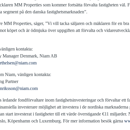
vecklaren MM Properties som kommer fortsätta förvalta fastigheten vä
alla segment på den danska fastighetsmarknaden”.
MM Properties, säger, ”Vi vill tacka säljaren och mäklaren för en br
emot köpet och är ödmjuka över uppgiften att förvalta och vidareutveckl
 vänligen kontakta:
try Manager Denmark, Niam AB
erthelsen@niam.com
 om Niam, vänligen kontakta:
ng Partner
henriksson@niam.com
ledande fondförvaltare inom fastighetsinvesteringar och förvaltar ett f
finansiella investerare möjlighet att investera i de nordiska marknader
start investerat i fastigheter till ett värde överstigande €11 miljarder.
 Oslo, Köpenhamn och Luxemburg. För mer information besök gärna
ww