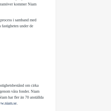
l. Framöver kommer Niam
a process i samband med
a fastigheten under de
astighetsbestånd om cirka
na genom våra fonder. Niam
 Niam har fler än 70 anställda
w.niam.se
.