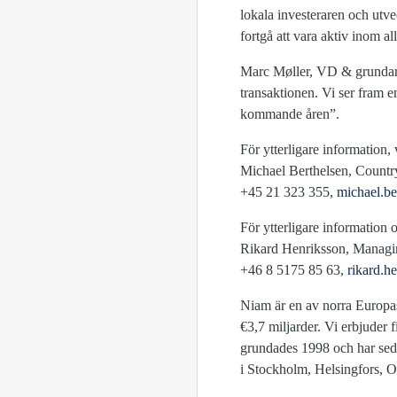
lokala investeraren och ut
fortgå att vara aktiv inom 
Marc Møller, VD & grundare 
transaktionen. Vi ser fram 
kommande åren”.
För ytterligare information,
Michael Berthelsen, Coun
+45 21 323 355,
michael.b
För ytterligare information
Rikard Henriksson, Managi
+46 8 5175 85 63,
rikard.
Niam är en av norra Europas 
€3,7 miljarder. Vi erbjuder 
grundades 1998 och har sedan 
i Stockholm, Helsingfors,