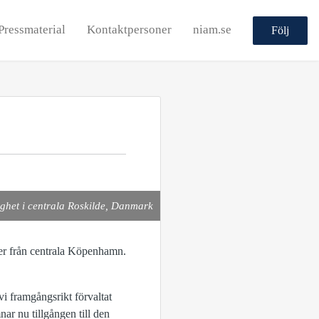
Pressmaterial
Kontaktpersoner
niam.se
Följ
ighet i centrala Roskilde, Danmark
ter från centrala Köpenhamn.
 framgångsrikt förvaltat
ar nu tillgången till den