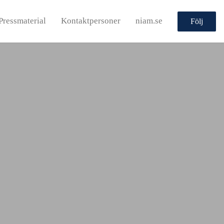
Pressmaterial
Kontaktpersoner
niam.se
Följ